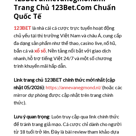
Trang Chủ 123Bet.Com Chuẩn
Quốc Tế
123BET
là nhà cái cá cược trực tuyến hoạt động
chủ yếu tại thị trường Việt Nam và châu Á, cung cấp
đa dạng sản phẩm như thể thao, casino live, nổ hũ,
bắn cá và
xổ số
. Nền tảng nổi bật với giao dịch
nhanh, hỗ trợ tiếng Việt 24/7 và một số chương
trình khuyến mãi hấp dẫn.
Link trang chủ 123BET chính thức mới nhất (cập
nhật 05/2026)
:
https://annevanegmond.nl/
(hoặc các
mirror dự phòng được cập nhật trên trang chính
thức).
Lưu ý quan trọng
: Luôn truy cập qua link chính thức
để tránh trang giả mạo. Cá cược chỉ dành cho người
từ 18 tuổi trở lên. Đây là bài review tham khảo dựa