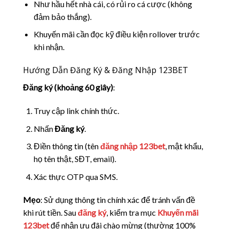
Như hầu hết nhà cái, có rủi ro cá cược (không
đảm bảo thắng).
Khuyến mãi cần đọc kỹ điều kiện rollover trước
khi nhận.
Hướng Dẫn Đăng Ký & Đăng Nhập 123BET
Đăng ký (khoảng 60 giây)
:
Truy cập link chính thức.
Nhấn
Đăng ký
.
Điền thông tin (tên
đăng nhập 123bet
, mật khẩu,
họ tên thật, SĐT, email).
Xác thực OTP qua SMS.
Mẹo
: Sử dụng thông tin chính xác để tránh vấn đề
khi rút tiền. Sau
đăng ký
, kiểm tra mục
Khuyến mãi
123bet
để nhận ưu đãi chào mừng (thường 100%