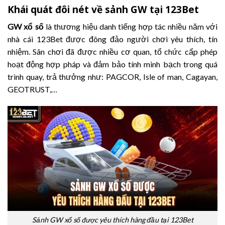
Khái quát đôi nét về sảnh GW tại 123Bet
GW xổ số
là thương hiệu danh tiếng hợp tác nhiều năm với
nhà cái 123Bet được đông đảo người chơi yêu thích, tín
nhiệm. Sân chơi đã được nhiều cơ quan, tổ chức cấp phép
hoạt động hợp pháp và đảm bảo tính minh bạch trong quá
trình quay, trả thưởng như: PAGCOR, Isle of man, Cagayan,
GEOTRUST,…
Sảnh GW xổ số được yêu thích hàng đầu tại 123Bet