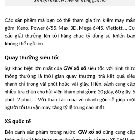
XS điện toán dễ chơi dễ trúng giải hot
Các sản phẩm mà bạn có thể tham gia tìm kiếm may mắn
gồm: Keno, Power 6/55, Max 3D, Mega 6/45, Vietlott,… Cơ
cấu giải thưởng lên tới hàng chục tỷ đồng sẽ khiến bạn
không thể ngồi im.
Quay thưởng siêu tốc
Sự khác biệt lớn nhất của
GW xổ số
siêu tốc với hình thức
thông thường là thời gian quay thưởng, trả kết quả siêu
nhanh chỉ trong vài phút hoặc vài giây. Hiện, sảnh cung cấp
nhiều lựa chọn cho hội viên khám phá gồm: 30 giây, 60 giây, 5
phút, 2 phút,… Với thao tác mua vé nhanh gọn sẽ giúp mọi
người tối ưu vận may, tăng tỷ lệ trúng cao nhất.
XS quốc tế
Bên cạnh sản phẩm trong nước,
GW xổ số
cũng cung cấp
thêm một số hình thức quay thưởng quốc tế như: XS Thái Lan,