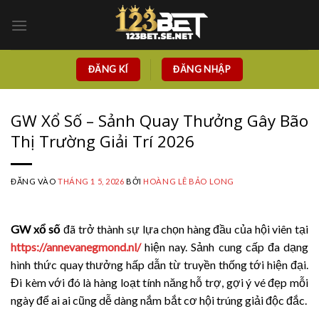
Bỏ
qua
nội
dung
ĐĂNG KÍ
ĐĂNG NHẬP
GW Xổ Số – Sảnh Quay Thưởng Gây Bão
Thị Trường Giải Trí 2026
ĐĂNG VÀO
THÁNG 1 5, 2026
BỞI
HOÀNG LÊ BẢO LONG
GW xổ số
đã trở thành sự lựa chọn hàng đầu của hội viên tại
https://annevanegmond.nl/
hiện nay. Sảnh cung cấp đa dạng
hình thức quay thưởng hấp dẫn từ truyền thống tới hiện đại.
Đi kèm với đó là hàng loạt tính năng hỗ trợ, gợi ý vé đẹp mỗi
ngày để ai ai cũng dễ dàng nắm bắt cơ hội trúng giải độc đắc.