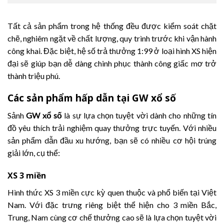
Tất cả sản phẩm trong hệ thống đều được kiểm soát chặt
chẽ, nghiêm ngặt về chất lượng, quy trình trước khi vận hành
công khai. Đặc biệt, hệ số trả thưởng 1:99 ở loại hình XS hiện
đại sẽ giúp bạn dễ dàng chinh phục thành công giấc mơ trở
thành triệu phú.
Các sản phẩm hấp dẫn tại GW xổ số
Sảnh
GW xổ số
là sự lựa chọn tuyệt vời dành cho những tín
đồ yêu thích trải nghiệm quay thưởng trực tuyến. Với nhiều
sản phẩm dẫn đầu xu hướng, bạn sẽ có nhiều cơ hội trúng
giải lớn, cụ thể:
XS 3 miền
Hình thức XS 3 miền cực kỳ quen thuộc và phổ biến tại Việt
Nam. Với đặc trưng riêng biệt thể hiện cho 3 miền Bắc,
Trung, Nam cùng cơ chế thưởng cao sẽ là lựa chọn tuyệt vời