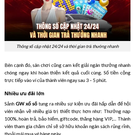
Thông số cập nhật 24/24 và thời gian trả thưởng nhanh
Bên cạnh đó, sân chơi cũng cam kết giải ngân thưởng nhanh
chóng ngay khi hoàn thiện kết quả cuối cùng. Số tiền cộng
trực tiếp vào ví của thành viên ngay sau 3 – 5 phút.
Nhiều ưu đãi lớn
Sảnh
GW xổ số
tung ra nhiều sự kiện ưu đãi hấp dẫn để hội
viên nhận về nhiều giá trị thiết thực hơn như: Thưởng nạp
100%, hoàn trả, bảo hiểm, giftcode, thăng hạng VIP,… Thành
viên tham gia chăm chỉ sẽ sở hữu khoản ngân sách rủng rỉnh,
thoải mái mua vé hàng ngày.