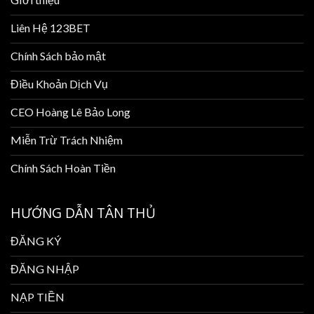
Liên Hệ 123BET
Chính Sách bảo mật
Điều Khoản Dịch Vụ
CEO Hoàng Lê Bảo Long
Miễn Trừ Trách Nhiệm
Chính Sách Hoàn Tiền
HƯỚNG DẪN TÂN THỦ
ĐĂNG KÝ
ĐĂNG NHẬP
NẠP TIỀN