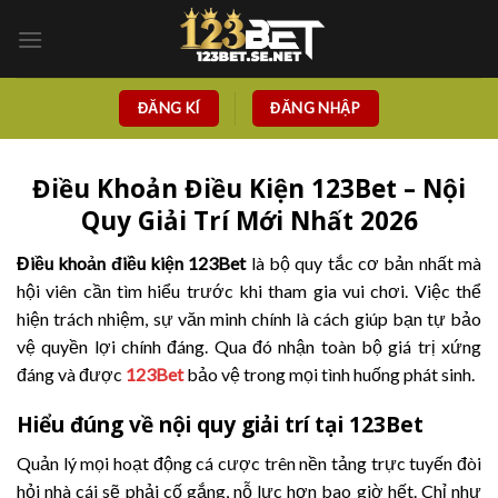
Bỏ
qua
nội
dung
ĐĂNG KÍ
ĐĂNG NHẬP
Điều Khoản Điều Kiện 123Bet – Nội
Quy Giải Trí Mới Nhất 2026
Điều khoản điều kiện 123Bet
là bộ quy tắc cơ bản nhất mà
hội viên cần tìm hiểu trước khi tham gia vui chơi. Việc thể
hiện trách nhiệm, sự văn minh chính là cách giúp bạn tự bảo
vệ quyền lợi chính đáng. Qua đó nhận toàn bộ giá trị xứng
đáng và được
123Bet
bảo vệ trong mọi tình huống phát sinh.
Hiểu đúng về nội quy giải trí tại 123Bet
Quản lý mọi hoạt động cá cược trên nền tảng trực tuyến đòi
hỏi nhà cái sẽ phải cố gắng, nỗ lực hơn bao giờ hết. Chỉ như