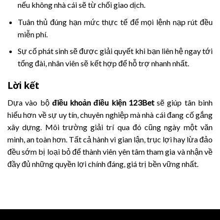
nếu không nhà cái sẽ từ chối giao dịch.
Tuân thủ đúng hạn mức thực tế để mọi lệnh nạp rút đều
miễn phí.
Sự cố phát sinh sẽ được giải quyết khi bạn liên hệ ngay tới
tổng đài, nhân viên sẽ kết hợp để hỗ trợ nhanh nhất.
Lời kết
Dựa vào bộ
điều khoản điều kiện 123Bet
sẽ giúp tân binh
hiểu hơn về sự uy tín, chuyên nghiệp mà nhà cái đang cố gắng
xây dựng. Môi trường giải trí qua đó cũng ngày một văn
minh, an toàn hơn. Tất cả hành vi gian lận, trục lợi hay lừa đảo
đều sớm bị loại bỏ để thành viên yên tâm tham gia và nhận về
đầy đủ những quyền lợi chính đáng, giá trị bền vững nhất.