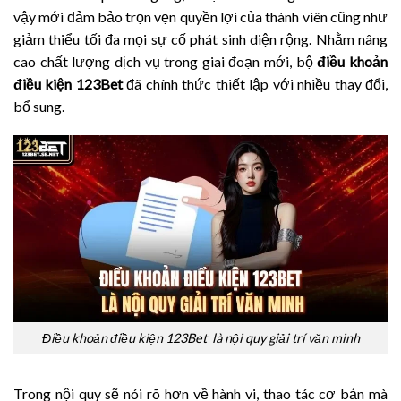
vậy mới đảm bảo trọn vẹn quyền lợi của thành viên cũng như
giảm thiểu tối đa mọi sự cố phát sinh diện rộng. Nhằm nâng
cao chất lượng dịch vụ trong giai đoạn mới, bộ
điều khoản
điều kiện 123Bet
đã chính thức thiết lập với nhiều thay đổi,
bổ sung.
Điều khoản điều kiện 123Bet là nội quy giải trí văn minh
Trong nội quy sẽ nói rõ hơn về hành vi, thao tác cơ bản mà