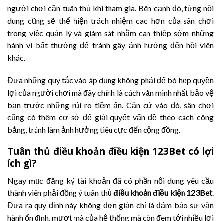
người chơi cần tuân thủ khi tham gia. Bên cạnh đó, từng nội
dung cũng sẽ thể hiện trách nhiệm cao hơn của sân chơi
trong việc quản lý và giám sát nhằm can thiệp sớm những
hành vi bất thường để tránh gây ảnh hưởng đến hội viên
khác.
Đưa những quy tắc vào áp dụng không phải để bó hẹp quyền
lợi của người chơi mà đây chính là cách văn minh nhất bảo vệ
bạn trước những rủi ro tiềm ẩn. Căn cứ vào đó, sân chơi
cũng có thêm cơ sở để giải quyết vấn đề theo cách công
bằng, tránh làm ảnh hưởng tiêu cực đến cộng đồng.
Tuân thủ điều khoản điều kiện 123Bet có lợi
ích gì?
Ngay mục đăng ký tài khoản đã có phần nội dung yêu cầu
thành viên phải đồng ý tuân thủ
điều khoản điều kiện 123Bet
.
Đưa ra quy định này không đơn giản chỉ là đảm bảo sự vận
hành ổn định, mượt mà của hệ thống mà còn đem tới nhiều lợi