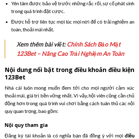
Yên tâm được bảo vệ trước những rắc rối, sự cố phát sinh
trong quá trình đặt cược.
Được hỗ trợ liên tục mọi lúc mọi nơi để có trải nghiệm an
toàn, thoải mái nhất.
Xem thêm bài viết:
Chính Sách Bảo Mật
123Bet – Nâng Cao Trải Nghiệm An Toàn
Nội dung nổi bật trong điều khoản điều kiện
123Bet
Nhà cái luôn mong muốn đem tới cho mọi người cảm xúc
thoải mái, giá trị bền vững nhất. Vì vậy, hội viên cũng cần chủ
động hơn trong quá trình vui chơi bằng cách tuân thủ các nội
quy quan trọng, bao gồm:
Nội quy tham gia
Đăng ký tài khoản là có nghĩa bạn đã đồng ý với mọi
điều