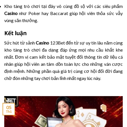
Kho tàng trò chơi tại đây vô cùng đồ sộ với các siêu phẩm
Casino
như Poker hay Baccarat giúp hội viên thỏa sức vẫy
vùng săn thưởng.
Kết luận
Sức hút từ sảnh
Casino
123Bet đến từ sự uy tín lâu năm cùng
kho tàng trò chơi đa dạng đáp ứng mọi nhu cầu khắt khe
nhất. Đơn vị cam kết bảo mật tuyệt đối thông tin dữ liệu cá
nhân giúp hội viên an tâm dồn toàn lực cho những ván cược
định mệnh. Những phần quà giá trị cùng cơ hội đổi đời đang
chờ đón những tay chơi bản lĩnh nhất ngay lúc này.
05
Th1