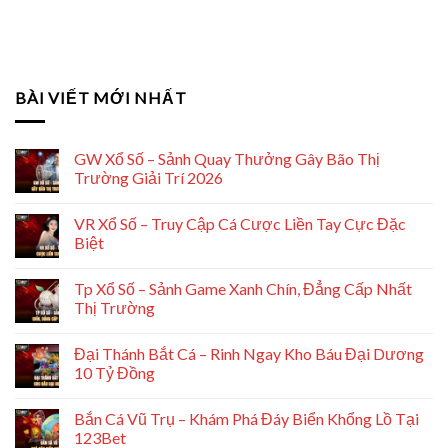
BÀI VIẾT MỚI NHẤT
GW Xổ Số – Sảnh Quay Thưởng Gây Bão Thị
Trường Giải Trí 2026
VR Xổ Số – Truy Cập Cá Cược Liền Tay Cực Đặc
Biệt
Tp Xổ Số – Sảnh Game Xanh Chín, Đẳng Cấp Nhất
Thị Trường
Đại Thánh Bắt Cá – Rinh Ngay Kho Báu Đại Dương
10 Tỷ Đồng
Bắn Cá Vũ Trụ – Khám Phá Đáy Biển Khổng Lồ Tại
123Bet