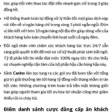
học giúp hội viên thao tác đặt tiền nhanh gọn chỉ trong 3 giây
đồng hồ.
Hệ thống thanh toán tự động xử lý thần tốc mọi giao dịch nạp
rút tiền về ví ngân hàng chỉ trong vòng 5 phút ngắn ngủi. Đơn
vị liên kết với hơn 10 ngân hàng nội địa lớn giúp dòng vốn của
khách hàng luôn luân chuyển linh hoạt suốt cả ngày đêm.
Đội ngũ nhân viên chăm sóc khách hàng túc trực 24/7 sẵn
sàng giải quyết triệt để mọi sự cố kỹ thuật phát sinh bất ngờ.
Tỷ lệ phản hồi tin nhắn đạt mức 100% ngay tức thì cho thấy
sự chuyên nghiệp tận tâm của bộ phận hậu cần hùng hậu này.
Sảnh
Casino
liên tục tung ra các gói ưu đãi bom tấn với tổng
giá trị giải thưởng lên tới hàng tỷ đồng mỗi tháng nhằm tri ân
hội viên. Những chương trình hoàn trả tiền mặt không giới
hạn giúp người tham gia tối ưu hóa lợi nhuận cũng như giảm
thiểu rủi ro cháy túi.
Điểm danh sảnh cược đẳng cấp ăn khách