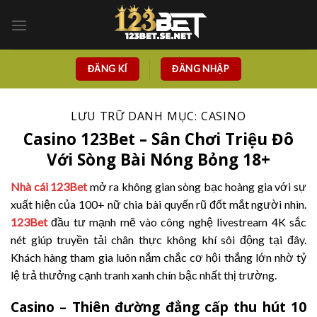
Bỏ
qua
nội
dung
ĐĂNG KÍ
ĐĂNG NHẬP
LƯU TRỮ DANH MỤC:
CASINO
Casino 123Bet – Sân Chơi Triệu Đô
Với Sòng Bài Nóng Bỏng 18+
Nhà cái
123Bet
mở ra không gian sòng bạc hoàng gia với sự
xuất hiện của 100+ nữ chia bài quyến rũ đốt mắt người nhìn.
123Bet
đầu tư mạnh mẽ vào công nghệ livestream 4K sắc
nét giúp truyền tải chân thực không khí sôi động tại đây.
Khách hàng tham gia luôn nắm chắc cơ hội thắng lớn nhờ tỷ
lệ trả thưởng cạnh tranh xanh chín bậc nhất thị trường.
Casino – Thiên đường đẳng cấp thu hút 10