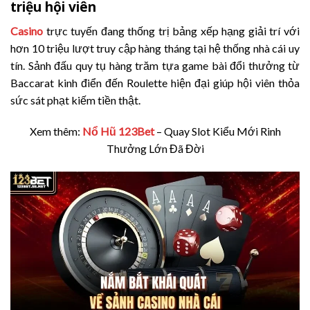
triệu hội viên
Casino
trực tuyến đang thống trị bảng xếp hạng giải trí với
hơn 10 triệu lượt truy cập hàng tháng tại hệ thống nhà cái uy
tín. Sảnh đấu quy tụ hàng trăm tựa game bài đổi thưởng từ
Baccarat kinh điển đến Roulette hiện đại giúp hội viên thỏa
sức sát phạt kiếm tiền thật.
Xem thêm:
Nổ Hũ 123Bet
– Quay Slot Kiểu Mới Rinh
Thưởng Lớn Đã Đời