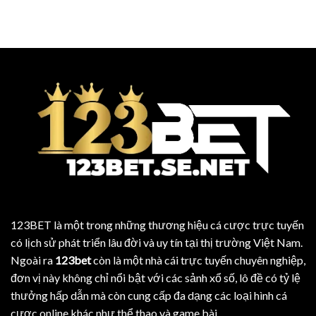
123BET
là một trong những thương hiệu cá cược trực tuyến
có lịch sử phát triển lâu đời và uy tín tại thị trường Việt Nam.
Ngoài ra
123bet
còn là một nhà cái trực tuyến chuyên nghiệp,
đơn vị này không chỉ nổi bật với các sảnh xổ số, lô đề có tỷ lệ
thưởng hấp dẫn mà còn cung cấp đa dạng các loại hình cá
cược online khác như thể thao và game bài.