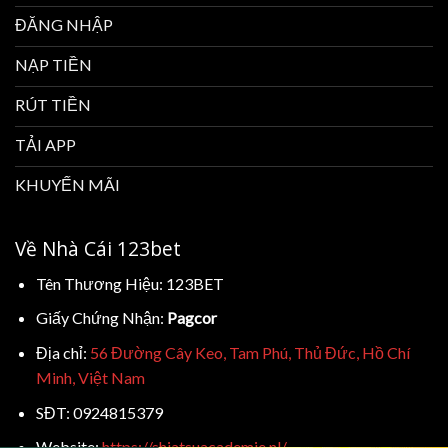
ĐĂNG NHẬP
NẠP TIỀN
RÚT TIỀN
TẢI APP
KHUYẾN MÃI
Về Nhà Cái 123bet
Tên Thương Hiệu: 123BET
Giấy Chứng Nhận:
Pagcor
Địa chỉ:
56 Đường Cây Keo, Tam Phú, Thủ Đức, Hồ Chí
Minh, Việt Nam
SĐT: 0924815379
Website:
https://shiatsuacademie.nl/