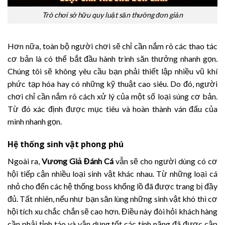
Trò chơi sở hữu quy luật săn thưởng đơn giản
Hơn nữa, toàn bộ người chơi sẽ chỉ cần nắm rõ các thao tác
cơ bản là có thể bắt đầu hành trình săn thưởng nhanh gọn.
Chúng tôi sẽ không yêu cầu bạn phải thiết lập nhiều vũ khí
phức tạp hóa hay có những kỹ thuật cao siêu. Do đó, người
chơi chỉ cần nắm rõ cách xử lý của một số loại súng cơ bản.
Từ đó xác định được mục tiêu và hoàn thành ván đấu của
mình nhanh gọn.
Hệ thống sinh vật phong phú
Ngoài ra,
Vương Giả Đánh Cá
vẫn sẽ cho người dùng có cơ
hội tiếp cận nhiều loại sinh vật khác nhau. Từ những loại cá
nhỏ cho đến các hệ thống boss khổng lồ đã được trang bị đầy
đủ. Tất nhiên, nếu như bạn săn lùng những sinh vật khó thì cơ
hội tích xu chắc chắn sẽ cao hơn. Điều này đòi hỏi khách hàng
cần phải tỉnh táo và vận dụng tốt các tính năng đã được cập