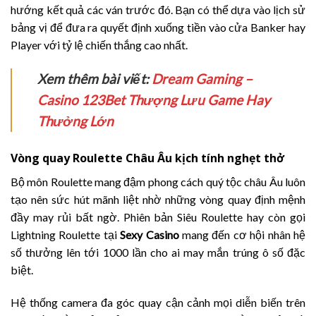
hướng kết quả các ván trước đó. Bạn có thể dựa vào lịch sử
bảng vị để đưa ra quyết định xuống tiền vào cửa Banker hay
Player với tỷ lệ chiến thắng cao nhất.
Xem thêm bài viết:
Dream Gaming –
Casino 123Bet Thượng Lưu Game Hay
Thưởng Lớn
Vòng quay Roulette Châu Âu kịch tính nghẹt thở
Bộ môn Roulette mang đậm phong cách quý tộc châu Âu luôn
tạo nên sức hút mãnh liệt nhờ những vòng quay định mệnh
đầy may rủi bất ngờ. Phiên bản Siêu Roulette hay còn gọi
Lightning Roulette tại
Sexy Casino
mang đến cơ hội nhân hệ
số thưởng lên tới 1000 lần cho ai may mắn trúng ô số đặc
biệt.
Hệ thống camera đa góc quay cận cảnh mọi diễn biến trên