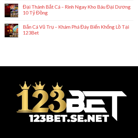
Đại Thánh Bắt Cá – Rinh Ngay Kho Báu Đại Dương
10 Tỷ Đồng
Bắn Cá Vũ Trụ – Khám Phá Đáy Biển Khổng Lồ Tại
123Bet