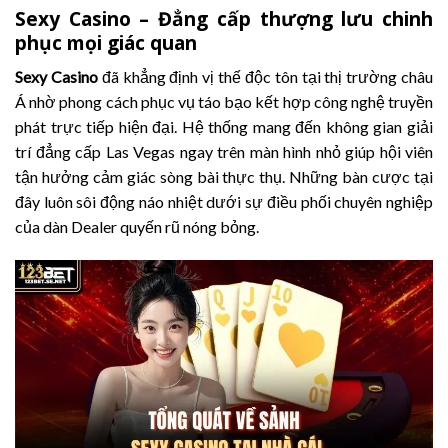
Sexy Casino – Đẳng cấp thượng lưu chinh
phục mọi giác quan
Sexy Casino
đã khẳng định vị thế độc tôn tại thị trường châu
Á nhờ phong cách phục vụ táo bạo kết hợp công nghệ truyền
phát trực tiếp hiện đại. Hệ thống mang đến không gian giải
trí đẳng cấp Las Vegas ngay trên màn hình nhỏ giúp hội viên
tận hưởng cảm giác sòng bài thực thụ. Những bàn cược tại
đây luôn sôi động náo nhiệt dưới sự điều phối chuyên nghiệp
của dàn Dealer quyến rũ nóng bỏng.