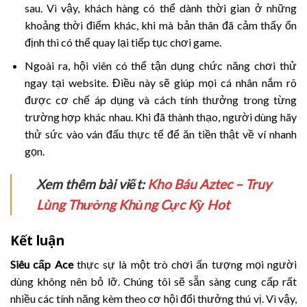
sau. Vì vậy, khách hàng có thể dành thời gian ở những
khoảng thời điểm khác, khi mà bản thân đã cảm thấy ổn
định thì có thể quay lại tiếp tục chơi game.
Ngoài ra, hội viên có thể tận dụng chức năng chơi thử
ngay tại website. Điều này sẽ giúp mọi cá nhân nắm rõ
được cơ chế áp dụng và cách tính thưởng trong từng
trường hợp khác nhau. Khi đã thành thạo, người dùng hãy
thử sức vào ván đấu thực tế để ăn tiền thật về ví nhanh
gọn.
Xem thêm bài viết:
Kho Báu Aztec – Truy
Lùng Thưởng Khủng Cực Kỳ Hot
Kết luận
Siêu cấp Ace
thực sự là một trò chơi ấn tượng mọi người
dùng không nên bỏ lỡ. Chúng tôi sẽ sẵn sàng cung cấp rất
nhiều các tính năng kèm theo cơ hội đổi thưởng thú vị. Vì vậy,