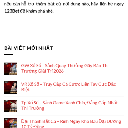
nếu cần hỗ trợ thêm bất cứ nội dung nào, hãy liên hệ ngay
123Bet
để khám phá nhé.
BÀI VIẾT MỚI NHẤT
GW Xổ Số – Sảnh Quay Thưởng Gây Bão Thị
Trường Giải Trí 2026
VR Xổ Số – Truy Cập Cá Cược Liền Tay Cực Đặc
Biệt
Tp Xổ Số – Sảnh Game Xanh Chín, Đẳng Cấp Nhất
Thị Trường
Đại Thánh Bắt Cá – Rinh Ngay Kho Báu Đại Dương
10 Tỷ Đồng