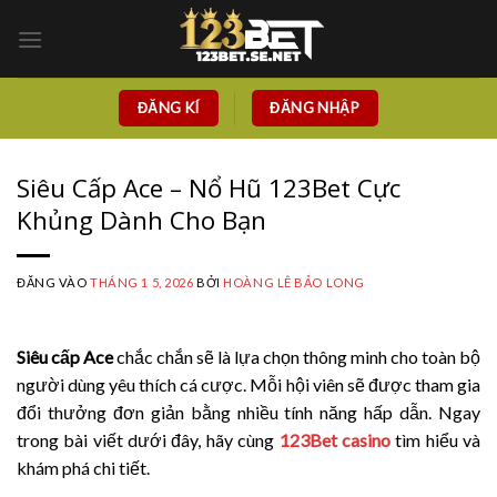
Bỏ
qua
nội
dung
ĐĂNG KÍ
ĐĂNG NHẬP
Siêu Cấp Ace – Nổ Hũ 123Bet Cực
Khủng Dành Cho Bạn
ĐĂNG VÀO
THÁNG 1 5, 2026
BỞI
HOÀNG LÊ BẢO LONG
Siêu cấp Ace
chắc chắn sẽ là lựa chọn thông minh cho toàn bộ
người dùng yêu thích cá cược. Mỗi hội viên sẽ được tham gia
đổi thưởng đơn giản bằng nhiều tính năng hấp dẫn. Ngay
trong bài viết dưới đây, hãy cùng
123Bet casino
tìm hiểu và
khám phá chi tiết.