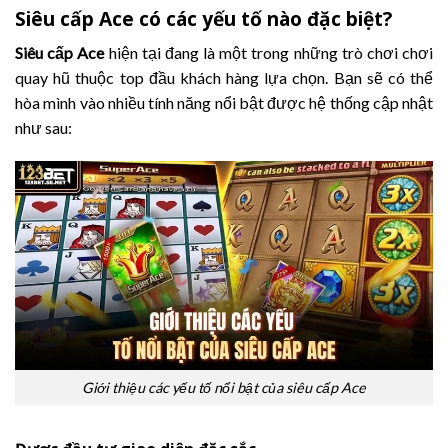
Siêu cấp Ace có các yếu tố nào đặc biệt?
Siêu cấp Ace
hiện tại đang là một trong những trò chơi chơi
quay hũ thuộc top đầu khách hàng lựa chọn. Bạn sẽ có thể
hòa mình vào nhiều tính năng nổi bật được hệ thống cập nhật
như sau:
Giới thiệu các yếu tố nổi bật của siêu cấp Ace