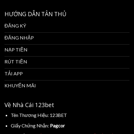
HƯỚNG DẪN TÂN THỦ
ĐĂNG KÝ
ĐĂNG NHẬP
NẠP TIỀN
RÚT TIỀN
TẢI APP
KHUYẾN MÃI
Về Nhà Cái 123bet
Tên Thương Hiệu: 123BET
Giấy Chứng Nhận:
Pagcor